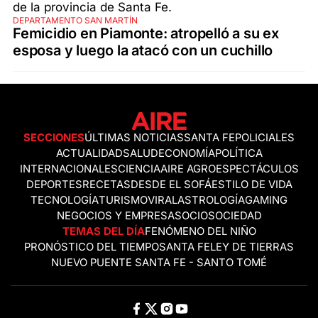
DEPARTAMENTO SAN MARTÍN
Femicidio en Piamonte: atropelló a su ex
esposa y luego la atacó con un cuchillo
SECCIONES
ÚLTIMAS NOTICIAS
SANTA FE
POLICIALES
ACTUALIDAD
SALUD
ECONOMÍA
POLÍTICA
INTERNACIONALES
CIENCIA
AIRE AGRO
ESPECTÁCULOS
DEPORTES
RECETAS
DESDE EL SOFÁ
ESTILO DE VIDA
TECNOLOGÍA
TURISMO
VIRAL
ASTROLOGÍA
GAMING
NEGOCIOS Y EMPRESAS
OCIO
SOCIEDAD
TEMAS DEL DÍA
FENÓMENO DEL NIÑO
PRONÓSTICO DEL TIEMPO
SANTA FE
LEY DE TIERRAS
NUEVO PUENTE SANTA FE - SANTO TOMÉ