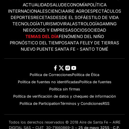
ACTUALIDAD
SALUD
ECONOMÍA
POLÍTICA
INTERNACIONALES
CIENCIA
AIRE AGRO
ESPECTÁCULOS
DEPORTES
RECETAS
DESDE EL SOFÁ
ESTILO DE VIDA
TECNOLOGÍA
TURISMO
VIRAL
ASTROLOGÍA
GAMING
NEGOCIOS Y EMPRESAS
OCIO
SOCIEDAD
TEMAS DEL DÍA
FENÓMENO DEL NIÑO
PRONÓSTICO DEL TIEMPO
SANTA FE
LEY DE TIERRAS
NUEVO PUENTE SANTA FE - SANTO TOMÉ
Política de Correcciones
Politica de Ética
Política de fuentes no identificadas
Política de fuentes
Política sin firmas
Política de verificación de datos y chequeo de información
Politica de Participation
Términos y Condiciones
RSS
Todos los derechos reservados © 2018 Aire de Santa Fe ~ AIRE
DIGITAL SAS ~ CUIT 30-71660869-3 ~
25 de mayo 3255 · C.P.