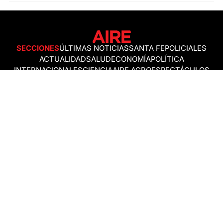
SECCIONES
ÚLTIMAS NOTICIAS
SANTA FE
POLICIALES
ACTUALIDAD
SALUD
ECONOMÍA
POLÍTICA
INTERNACIONALES
CIENCIA
AIRE AGRO
ESPECTÁCULOS
DEPORTES
RECETAS
DESDE EL SOFÁ
ESTILO DE VIDA
TECNOLOGÍA
TURISMO
VIRAL
ASTROLOGÍA
GAMING
NEGOCIOS Y EMPRESAS
OCIO
SOCIEDAD
TEMAS DEL DÍA
FENÓMENO DEL NIÑO
PRONÓSTICO DEL TIEMPO
SANTA FE
LEY DE TIERRAS
NUEVO PUENTE SANTA FE - SANTO TOMÉ
Política de Correcciones
Politica de Ética
Política de fuentes no identificadas
Política de fuentes
Política sin firmas
Política de verificación de datos y chequeo de información