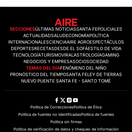
SECCIONES
ÚLTIMAS NOTICIAS
SANTA FE
POLICIALES
ACTUALIDAD
SALUD
ECONOMÍA
POLÍTICA
INTERNACIONALES
CIENCIA
AIRE AGRO
ESPECTÁCULOS
DEPORTES
RECETAS
DESDE EL SOFÁ
ESTILO DE VIDA
TECNOLOGÍA
TURISMO
VIRAL
ASTROLOGÍA
GAMING
NEGOCIOS Y EMPRESAS
OCIO
SOCIEDAD
TEMAS DEL DÍA
FENÓMENO DEL NIÑO
PRONÓSTICO DEL TIEMPO
SANTA FE
LEY DE TIERRAS
NUEVO PUENTE SANTA FE - SANTO TOMÉ
Política de Correcciones
Politica de Ética
Política de fuentes no identificadas
Política de fuentes
Política sin firmas
Política de verificación de datos y chequeo de información