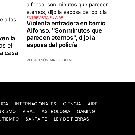
ENTREVISTA EN AIRE
Violenta entradera en barrio
Alfonso: "Son minutos que
parecen eternos", dijo la
yen la
esposa del policía
as el
la casa
REDACCIÓN AIRE DIGITAL
TICA
INTERNACIONALES
CIENCIA
AIRE
URISMO
VIRAL
ASTROLOGÍA
GAMING
 TIEMPO
SANTA FE
LEY DE TIERRAS