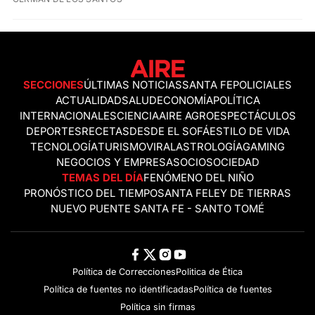
SECCIONES
ÚLTIMAS NOTICIAS
SANTA FE
POLICIALES
ACTUALIDAD
SALUD
ECONOMÍA
POLÍTICA
INTERNACIONALES
CIENCIA
AIRE AGRO
ESPECTÁCULOS
DEPORTES
RECETAS
DESDE EL SOFÁ
ESTILO DE VIDA
TECNOLOGÍA
TURISMO
VIRAL
ASTROLOGÍA
GAMING
NEGOCIOS Y EMPRESAS
OCIO
SOCIEDAD
TEMAS DEL DÍA
FENÓMENO DEL NIÑO
PRONÓSTICO DEL TIEMPO
SANTA FE
LEY DE TIERRAS
NUEVO PUENTE SANTA FE - SANTO TOMÉ
Política de Correcciones
Politica de Ética
Política de fuentes no identificadas
Política de fuentes
Política sin firmas