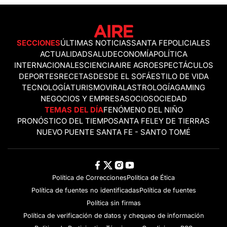
SECCIONES
ÚLTIMAS NOTICIAS
SANTA FE
POLICIALES
ACTUALIDAD
SALUD
ECONOMÍA
POLÍTICA
INTERNACIONALES
CIENCIA
AIRE AGRO
ESPECTÁCULOS
DEPORTES
RECETAS
DESDE EL SOFÁ
ESTILO DE VIDA
TECNOLOGÍA
TURISMO
VIRAL
ASTROLOGÍA
GAMING
NEGOCIOS Y EMPRESAS
OCIO
SOCIEDAD
TEMAS DEL DÍA
FENÓMENO DEL NIÑO
PRONÓSTICO DEL TIEMPO
SANTA FE
LEY DE TIERRAS
NUEVO PUENTE SANTA FE - SANTO TOMÉ
Política de Correcciones
Politica de Ética
Política de fuentes no identificadas
Política de fuentes
Política sin firmas
Política de verificación de datos y chequeo de información