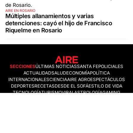
AIRE EN ROSARIO
Múltiples allanamientos y varias
detenciones: cayó el hijo de Francisco
Riquelme en Rosario
SECCIONES
ÚLTIMAS NOTICIAS
SANTA FE
POLICIALES
ACTUALIDAD
SALUD
ECONOMÍA
POLÍTICA
INTERNACIONALES
CIENCIA
AIRE AGRO
ESPECTÁCULOS
DEPORTES
RECETAS
DESDE EL SOFÁ
ESTILO DE VIDA
TECNOLOGÍA
TURISMO
VIRAL
ASTROLOGÍA
GAMING
NEGOCIOS Y EMPRESAS
OCIO
SOCIEDAD
TEMAS DEL DÍA
FENÓMENO DEL NIÑO
PRONÓSTICO DEL TIEMPO
SANTA FE
LEY DE TIERRAS
NUEVO PUENTE SANTA FE - SANTO TOMÉ