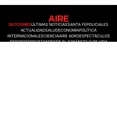
SECCIONES
ÚLTIMAS NOTICIAS
SANTA FE
POLICIALES
ACTUALIDAD
SALUD
ECONOMÍA
POLÍTICA
INTERNACIONALES
CIENCIA
AIRE AGRO
ESPECTÁCULOS
DEPORTES
RECETAS
DESDE EL SOFÁ
ESTILO DE VIDA
TECNOLOGÍA
TURISMO
VIRAL
ASTROLOGÍA
GAMING
NEGOCIOS Y EMPRESAS
OCIO
SOCIEDAD
TEMAS DEL DÍA
FENÓMENO DEL NIÑO
PRONÓSTICO DEL TIEMPO
SANTA FE
LEY DE TIERRAS
NUEVO PUENTE SANTA FE - SANTO TOMÉ
Política de Correcciones
Politica de Ética
Política de fuentes no identificadas
Política de fuentes
Política sin firmas
Política de verificación de datos y chequeo de información