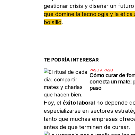
gestionar crisis y diseñar un futur
que domine la tecnología y la étic
bolsillo
.
TE PODRÍA INTERESAR
PASO A PASO
Cómo curar de fo
correcta un mate: 
paso
Hoy, el
éxito laboral
no depende de 
especializarse en sectores estraté
tanto que muchas empresas ofrecen
antes de que terminen de cursar.