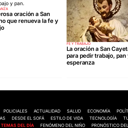
ANZA
rosa oración a San
o que renueva la fe y
jo
FE Y TRABAJO
La oración a San Caye
para pedir trabajo, pan
esperanza
POLICIALES
ACTUALIDAD
SALUD
ECONOMÍA
POLÍ
AS
DESDE EL SOFÁ
ESTILO DE VIDA
TECNOLOGÍA
T
TEMAS DEL DÍA
FENÓMENO DEL NIÑO
PRONÓSTICO DEL