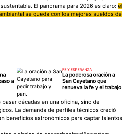
o sustentable. El panorama para 2026 es claro:
el
a ambiental se queda con los mejores sueldos de
FE Y ESPERANZA
rma
La poderosa oración a
paso a
San Cayetano que
renueva la fe y el trabajo
pasar décadas en una oficina, sino de
gicos. La demanda de perfiles técnicos creció
 beneficios astronómicos para captar talentos