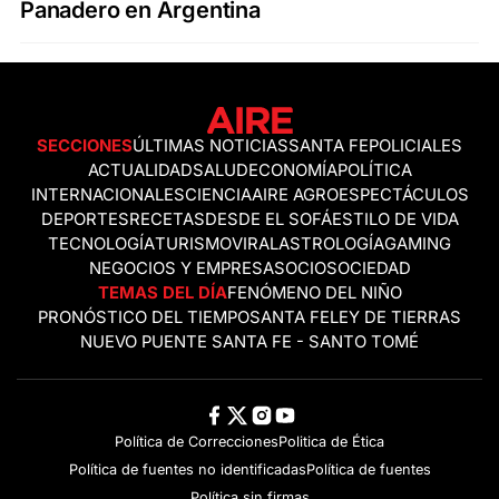
Panadero en Argentina
SECCIONES
ÚLTIMAS NOTICIAS
SANTA FE
POLICIALES
ACTUALIDAD
SALUD
ECONOMÍA
POLÍTICA
INTERNACIONALES
CIENCIA
AIRE AGRO
ESPECTÁCULOS
DEPORTES
RECETAS
DESDE EL SOFÁ
ESTILO DE VIDA
TECNOLOGÍA
TURISMO
VIRAL
ASTROLOGÍA
GAMING
NEGOCIOS Y EMPRESAS
OCIO
SOCIEDAD
TEMAS DEL DÍA
FENÓMENO DEL NIÑO
PRONÓSTICO DEL TIEMPO
SANTA FE
LEY DE TIERRAS
NUEVO PUENTE SANTA FE - SANTO TOMÉ
Política de Correcciones
Politica de Ética
Política de fuentes no identificadas
Política de fuentes
Política sin firmas