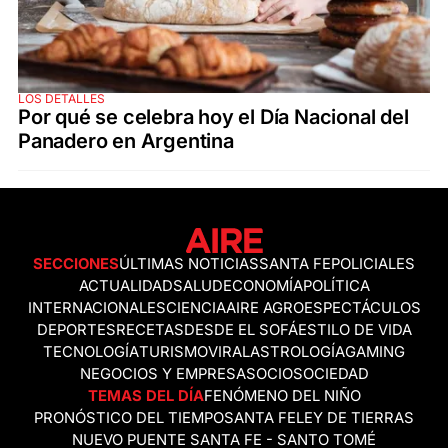
LOS DETALLES
Por qué se celebra hoy el Día Nacional del
Panadero en Argentina
SECCIONES
ÚLTIMAS NOTICIAS
SANTA FE
POLICIALES
ACTUALIDAD
SALUD
ECONOMÍA
POLÍTICA
INTERNACIONALES
CIENCIA
AIRE AGRO
ESPECTÁCULOS
DEPORTES
RECETAS
DESDE EL SOFÁ
ESTILO DE VIDA
TECNOLOGÍA
TURISMO
VIRAL
ASTROLOGÍA
GAMING
NEGOCIOS Y EMPRESAS
OCIO
SOCIEDAD
TEMAS DEL DÍA
FENÓMENO DEL NIÑO
PRONÓSTICO DEL TIEMPO
SANTA FE
LEY DE TIERRAS
NUEVO PUENTE SANTA FE - SANTO TOMÉ