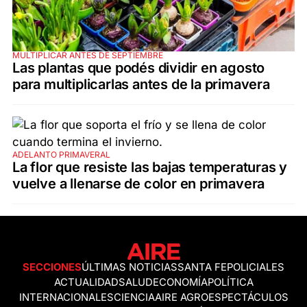
MULTIPLICAR ANTES DE SEPTIEMBRE
Las plantas que podés dividir en agosto
para multiplicarlas antes de la primavera
ADELANTO PRIMAVERAL
La flor que resiste las bajas temperaturas y
vuelve a llenarse de color en primavera
SECCIONES
ÚLTIMAS NOTICIAS
SANTA FE
POLICIALES
ACTUALIDAD
SALUD
ECONOMÍA
POLÍTICA
INTERNACIONALES
CIENCIA
AIRE AGRO
ESPECTÁCULOS