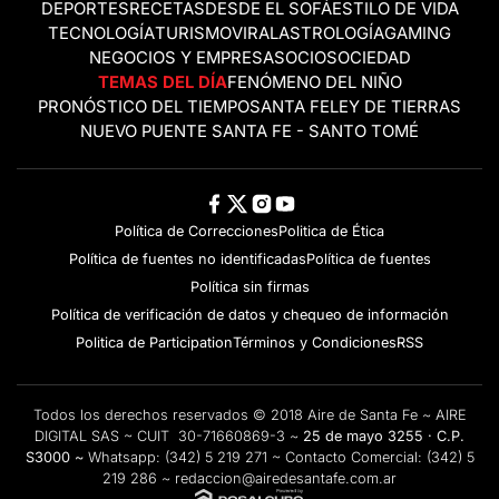
DEPORTES
RECETAS
DESDE EL SOFÁ
ESTILO DE VIDA
TECNOLOGÍA
TURISMO
VIRAL
ASTROLOGÍA
GAMING
NEGOCIOS Y EMPRESAS
OCIO
SOCIEDAD
TEMAS DEL DÍA
FENÓMENO DEL NIÑO
PRONÓSTICO DEL TIEMPO
SANTA FE
LEY DE TIERRAS
NUEVO PUENTE SANTA FE - SANTO TOMÉ
Política de Correcciones
Politica de Ética
Política de fuentes no identificadas
Política de fuentes
Política sin firmas
Política de verificación de datos y chequeo de información
Politica de Participation
Términos y Condiciones
RSS
Todos los derechos reservados © 2018 Aire de Santa Fe ~ AIRE
DIGITAL SAS ~ CUIT 30-71660869-3 ~
25 de mayo 3255 · C.P.
S3000 ~
Whatsapp:
(342) 5 219 271
~ Contacto Comercial:
(342) 5
219 286
~
redaccion@airedesantafe.com.ar