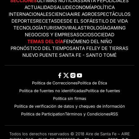
SECCIONES
ÚLTIMAS NOTICIAS
SANTA FE
POLICIALES
ACTUALIDAD
SALUD
ECONOMÍA
POLÍTICA
INTERNACIONALES
CIENCIA
AIRE AGRO
ESPECTÁCULOS
DEPORTES
RECETAS
DESDE EL SOFÁ
ESTILO DE VIDA
TECNOLOGÍA
TURISMO
VIRAL
ASTROLOGÍA
GAMING
NEGOCIOS Y EMPRESAS
OCIO
SOCIEDAD
TEMAS DEL DÍA
FENÓMENO DEL NIÑO
PRONÓSTICO DEL TIEMPO
SANTA FE
LEY DE TIERRAS
NUEVO PUENTE SANTA FE - SANTO TOMÉ
Política de Correcciones
Politica de Ética
Política de fuentes no identificadas
Política de fuentes
Política sin firmas
Política de verificación de datos y chequeo de información
Politica de Participation
Términos y Condiciones
RSS
Todos los derechos reservados © 2018 Aire de Santa Fe ~ AIRE