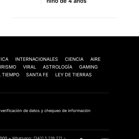
niño de 4 años
TICA
INTERNACIONALES
CIENCIA
AIRE
URISMO
VIRAL
ASTROLOGÍA
GAMING
 TIEMPO
SANTA FE
LEY DE TIERRAS
e verificación de datos y chequeo de información
3000 ~
Whatsapp:
(342) 5 219 271
~