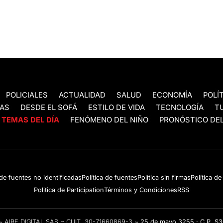
POLICIALES
ACTUALIDAD
SALUD
ECONOMÍA
POLÍ
AS
DESDE EL SOFÁ
ESTILO DE VIDA
TECNOLOGÍA
T
TEMAS DEL DÍA
FENÓMENO DEL NIÑO
PRONÓSTICO DEL
 de fuentes no identificadas
Política de fuentes
Política sin firmas
Política d
Politica de Participation
Términos y Condiciones
RSS
e ~ AIRE DIGITAL SAS ~ CUIT 30-71660869-3 ~
25 de mayo 3255 · C.P. S