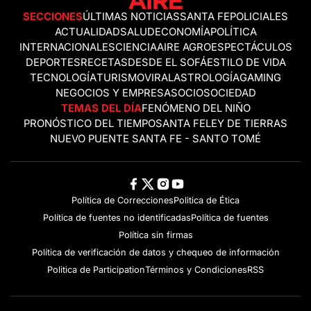
SECCIONES
ÚLTIMAS NOTICIAS
SANTA FE
POLICIALES
ACTUALIDAD
SALUD
ECONOMÍA
POLÍTICA
INTERNACIONALES
CIENCIA
AIRE AGRO
ESPECTÁCULOS
DEPORTES
RECETAS
DESDE EL SOFÁ
ESTILO DE VIDA
TECNOLOGÍA
TURISMO
VIRAL
ASTROLOGÍA
GAMING
NEGOCIOS Y EMPRESAS
OCIO
SOCIEDAD
TEMAS DEL DÍA
FENÓMENO DEL NIÑO
PRONÓSTICO DEL TIEMPO
SANTA FE
LEY DE TIERRAS
NUEVO PUENTE SANTA FE - SANTO TOMÉ
Política de Correcciones
Politica de Ética
Política de fuentes no identificadas
Política de fuentes
Política sin firmas
Política de verificación de datos y chequeo de información
Politica de Participation
Términos y Condiciones
RSS