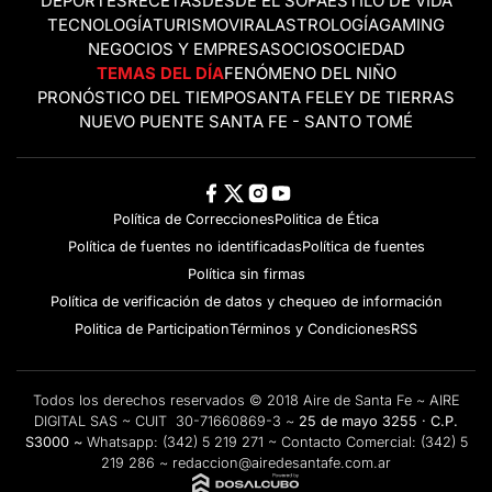
DEPORTES
RECETAS
DESDE EL SOFÁ
ESTILO DE VIDA
TECNOLOGÍA
TURISMO
VIRAL
ASTROLOGÍA
GAMING
NEGOCIOS Y EMPRESAS
OCIO
SOCIEDAD
TEMAS DEL DÍA
FENÓMENO DEL NIÑO
PRONÓSTICO DEL TIEMPO
SANTA FE
LEY DE TIERRAS
NUEVO PUENTE SANTA FE - SANTO TOMÉ
Política de Correcciones
Politica de Ética
Política de fuentes no identificadas
Política de fuentes
Política sin firmas
Política de verificación de datos y chequeo de información
Politica de Participation
Términos y Condiciones
RSS
Todos los derechos reservados © 2018 Aire de Santa Fe ~ AIRE
DIGITAL SAS ~ CUIT 30-71660869-3 ~
25 de mayo 3255 · C.P.
S3000 ~
Whatsapp:
(342) 5 219 271
~ Contacto Comercial:
(342) 5
219 286
~
redaccion@airedesantafe.com.ar