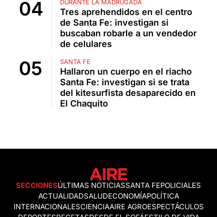
DURANTE LA MADRUGADA
Tres aprehendidos en el centro
de Santa Fe: investigan si
buscaban robarle a un vendedor
de celulares
SANTA FE
Hallaron un cuerpo en el riacho
Santa Fe: investigan si se trata
del kitesurfista desaparecido en
El Chaquito
SECCIONES
ÚLTIMAS NOTICIAS
SANTA FE
POLICIALES
ACTUALIDAD
SALUD
ECONOMÍA
POLÍTICA
INTERNACIONALES
CIENCIA
AIRE AGRO
ESPECTÁCULOS