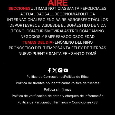
SECCIONES
ÚLTIMAS NOTICIAS
SANTA FE
POLICIALES
ACTUALIDAD
SALUD
ECONOMÍA
POLÍTICA
INTERNACIONALES
CIENCIA
AIRE AGRO
ESPECTÁCULOS
DEPORTES
RECETAS
DESDE EL SOFÁ
ESTILO DE VIDA
TECNOLOGÍA
TURISMO
VIRAL
ASTROLOGÍA
GAMING
NEGOCIOS Y EMPRESAS
OCIO
SOCIEDAD
TEMAS DEL DÍA
FENÓMENO DEL NIÑO
PRONÓSTICO DEL TIEMPO
SANTA FE
LEY DE TIERRAS
NUEVO PUENTE SANTA FE - SANTO TOMÉ
Política de Correcciones
Politica de Ética
Política de fuentes no identificadas
Política de fuentes
Política sin firmas
Política de verificación de datos y chequeo de información
Politica de Participation
Términos y Condiciones
RSS