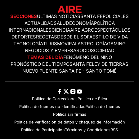
SECCIONES
ÚLTIMAS NOTICIAS
SANTA FE
POLICIALES
ACTUALIDAD
SALUD
ECONOMÍA
POLÍTICA
INTERNACIONALES
CIENCIA
AIRE AGRO
ESPECTÁCULOS
DEPORTES
RECETAS
DESDE EL SOFÁ
ESTILO DE VIDA
TECNOLOGÍA
TURISMO
VIRAL
ASTROLOGÍA
GAMING
NEGOCIOS Y EMPRESAS
OCIO
SOCIEDAD
TEMAS DEL DÍA
FENÓMENO DEL NIÑO
PRONÓSTICO DEL TIEMPO
SANTA FE
LEY DE TIERRAS
NUEVO PUENTE SANTA FE - SANTO TOMÉ
Política de Correcciones
Politica de Ética
Política de fuentes no identificadas
Política de fuentes
Política sin firmas
Política de verificación de datos y chequeo de información
Politica de Participation
Términos y Condiciones
RSS