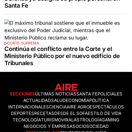
Santa Fe
CORTE SUPREMA
Continúa el conflicto entre la Corte y el
Ministerio Público por el nuevo edificio de
Tribunales
SECCIONES
ÚLTIMAS NOTICIAS
SANTA FE
POLICIALES
ACTUALIDAD
SALUD
ECONOMÍA
POLÍTICA
INTERNACIONALES
CIENCIA
AIRE AGRO
ESPECTÁCULOS
DEPORTES
RECETAS
DESDE EL SOFÁ
ESTILO DE VIDA
TECNOLOGÍA
TURISMO
VIRAL
ASTROLOGÍA
GAMING
NEGOCIOS Y EMPRESAS
OCIO
SOCIEDAD