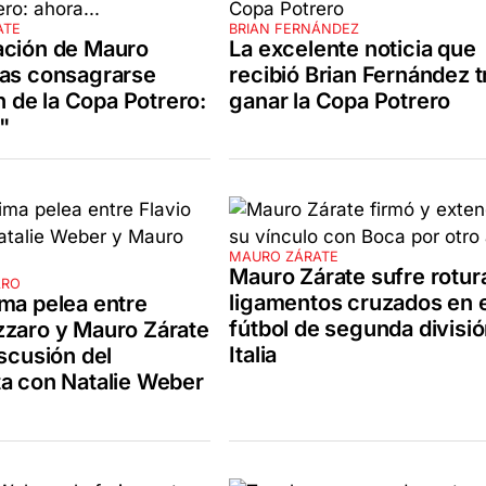
ATE
BRIAN FERNÁNDEZ
ación de Mauro
La excelente noticia que
ras consagrarse
recibió Brian Fernández t
de la Copa Potrero:
ganar la Copa Potrero
"
MAURO ZÁRATE
Mauro Zárate sufre rotur
ARO
ligamentos cruzados en e
ima pelea entre
fútbol de segunda divisi
zzaro y Mauro Zárate
Italia
iscusión del
ta con Natalie Weber