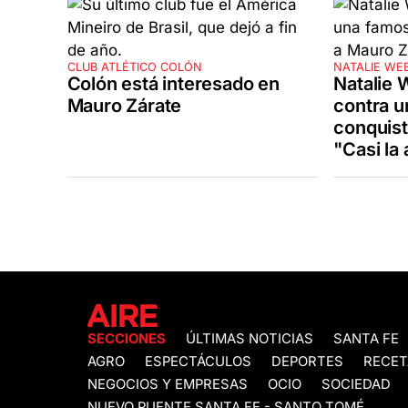
CLUB ATLÉTICO COLÓN
NATALIE WE
Colón está interesado en
Natalie W
Mauro Zárate
contra u
conquist
"Casi la
SECCIONES
ÚLTIMAS NOTICIAS
SANTA FE
AGRO
ESPECTÁCULOS
DEPORTES
RECET
NEGOCIOS Y EMPRESAS
OCIO
SOCIEDAD
NUEVO PUENTE SANTA FE - SANTO TOMÉ