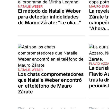
NATALIE WEBER
MAURO ZÁR
El método de Natalie Weber
La revel
para detectar infidelidades
Zárate t
de Mauro Zárate: "Le olía..."
campeón 
"Ahora...
FLAVIO AZZ
La durís
NATALIE WEBER
Flavio A
Los chats comprometedores
tras la d
que Natalie Weber encontró
periodis
en el teléfono de Mauro
Zárate