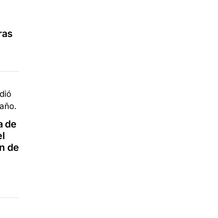
ras
a de
l
ón de