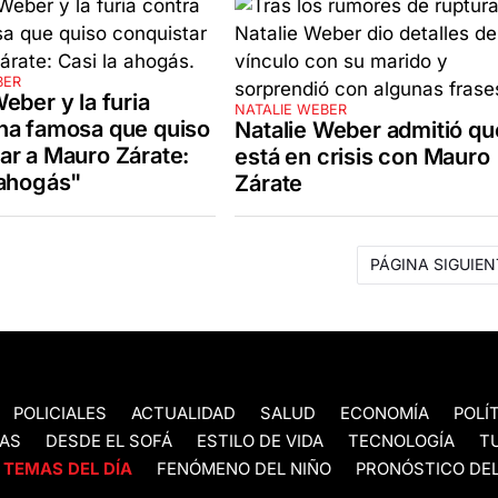
BER
eber y la furia
NATALIE WEBER
na famosa que quiso
Natalie Weber admitió qu
ar a Mauro Zárate:
está en crisis con Mauro
 ahogás"
Zárate
PÁGINA SIGUIEN
POLICIALES
ACTUALIDAD
SALUD
ECONOMÍA
POLÍ
AS
DESDE EL SOFÁ
ESTILO DE VIDA
TECNOLOGÍA
T
TEMAS DEL DÍA
FENÓMENO DEL NIÑO
PRONÓSTICO DEL