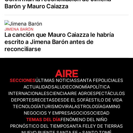
Barón y Mauro Caiazza
JIMENA BARÓN
La canción que Mauro Caiazza le habría
escrito a Jimena Barón antes de
reconciliarse
SECCIONES
ÚLTIMAS NOTICIAS
SANTA FE
POLICIALES
ACTUALIDAD
SALUD
ECONOMÍA
POLÍTICA
INTERNACIONALES
CIENCIA
AIRE AGRO
ESPECTÁCULOS
DEPORTES
RECETAS
DESDE EL SOFÁ
ESTILO DE VIDA
TECNOLOGÍA
TURISMO
VIRAL
ASTROLOGÍA
GAMING
NEGOCIOS Y EMPRESAS
OCIO
SOCIEDAD
TEMAS DEL DÍA
FENÓMENO DEL NIÑO
PRONÓSTICO DEL TIEMPO
SANTA FE
LEY DE TIERRAS
NUEVO PUENTE SANTA FE - SANTO TOMÉ