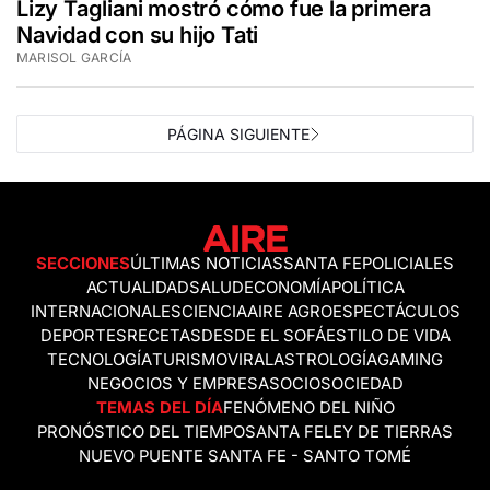
Lizy Tagliani mostró cómo fue la primera
Navidad con su hijo Tati
MARISOL GARCÍA
PÁGINA SIGUIENTE
SECCIONES
ÚLTIMAS NOTICIAS
SANTA FE
POLICIALES
ACTUALIDAD
SALUD
ECONOMÍA
POLÍTICA
INTERNACIONALES
CIENCIA
AIRE AGRO
ESPECTÁCULOS
DEPORTES
RECETAS
DESDE EL SOFÁ
ESTILO DE VIDA
TECNOLOGÍA
TURISMO
VIRAL
ASTROLOGÍA
GAMING
NEGOCIOS Y EMPRESAS
OCIO
SOCIEDAD
TEMAS DEL DÍA
FENÓMENO DEL NIÑO
PRONÓSTICO DEL TIEMPO
SANTA FE
LEY DE TIERRAS
NUEVO PUENTE SANTA FE - SANTO TOMÉ