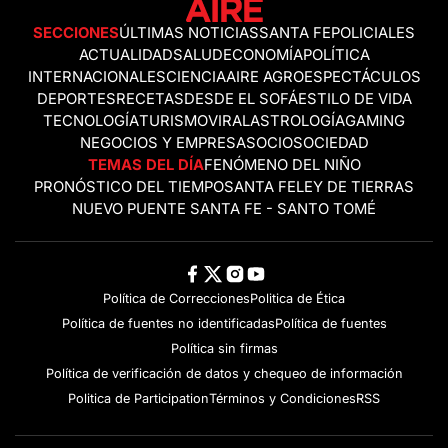
SECCIONES
ÚLTIMAS NOTICIAS
SANTA FE
POLICIALES
ACTUALIDAD
SALUD
ECONOMÍA
POLÍTICA
INTERNACIONALES
CIENCIA
AIRE AGRO
ESPECTÁCULOS
DEPORTES
RECETAS
DESDE EL SOFÁ
ESTILO DE VIDA
TECNOLOGÍA
TURISMO
VIRAL
ASTROLOGÍA
GAMING
NEGOCIOS Y EMPRESAS
OCIO
SOCIEDAD
TEMAS DEL DÍA
FENÓMENO DEL NIÑO
PRONÓSTICO DEL TIEMPO
SANTA FE
LEY DE TIERRAS
NUEVO PUENTE SANTA FE - SANTO TOMÉ
Política de Correcciones
Politica de Ética
Política de fuentes no identificadas
Política de fuentes
Política sin firmas
Política de verificación de datos y chequeo de información
Politica de Participation
Términos y Condiciones
RSS