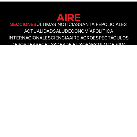
SECCIONES
ÚLTIMAS NOTICIAS
SANTA FE
POLICIALES
ACTUALIDAD
SALUD
ECONOMÍA
POLÍTICA
INTERNACIONALES
CIENCIA
AIRE AGRO
ESPECTÁCULOS
DEPORTES
RECETAS
DESDE EL SOFÁ
ESTILO DE VIDA
TECNOLOGÍA
TURISMO
VIRAL
ASTROLOGÍA
GAMING
NEGOCIOS Y EMPRESAS
OCIO
SOCIEDAD
TEMAS DEL DÍA
FENÓMENO DEL NIÑO
PRONÓSTICO DEL TIEMPO
SANTA FE
LEY DE TIERRAS
NUEVO PUENTE SANTA FE - SANTO TOMÉ
Política de Correcciones
Politica de Ética
Política de fuentes no identificadas
Política de fuentes
Política sin firmas
Política de verificación de datos y chequeo de información
Politica de Participation
Términos y Condiciones
RSS