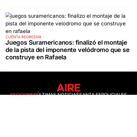
CUENTA REGRESIVA
Juegos Suramericanos: finalizó el montaje
de la pista del imponente velódromo que se
construye en Rafaela
SECCIONES
ÚLTIMAS NOTICIAS
SANTA FE
POLICIALES
ACTUALIDAD
SALUD
ECONOMÍA
POLÍTICA
INTERNACIONALES
CIENCIA
AIRE AGRO
ESPECTÁCULOS
DEPORTES
RECETAS
DESDE EL SOFÁ
ESTILO DE VIDA
TECNOLOGÍA
TURISMO
VIRAL
ASTROLOGÍA
GAMING
NEGOCIOS Y EMPRESAS
OCIO
SOCIEDAD
TEMAS DEL DÍA
FENÓMENO DEL NIÑO