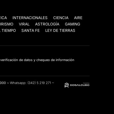
TICA
INTERNACIONALES
CIENCIA
AIRE
URISMO
VIRAL
ASTROLOGÍA
GAMING
 TIEMPO
SANTA FE
LEY DE TIERRAS
e verificación de datos y chequeo de información
3000 ~
Whatsapp:
(342) 5 219 271
~