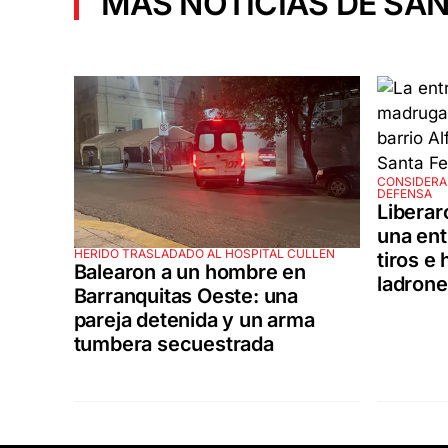
MÁS NOTICIAS DE SAN
CONSIDERA
DEFENSA
Liberar
una ent
HERIDO TRASLADADO AL HOSPITAL CULLEN
tiros e 
Balearon a un hombre en
ladron
Barranquitas Oeste: una
pareja detenida y un arma
tumbera secuestrada