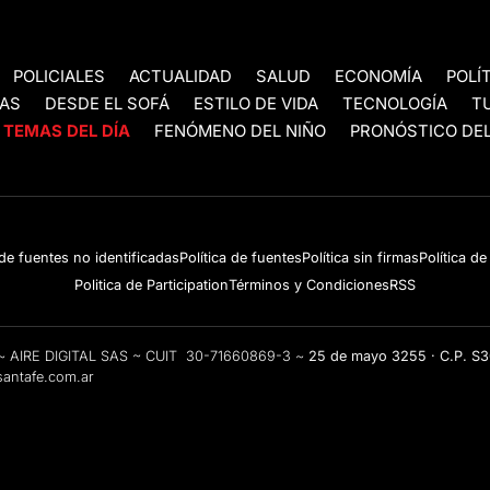
POLICIALES
ACTUALIDAD
SALUD
ECONOMÍA
POLÍ
AS
DESDE EL SOFÁ
ESTILO DE VIDA
TECNOLOGÍA
T
TEMAS DEL DÍA
FENÓMENO DEL NIÑO
PRONÓSTICO DEL
 de fuentes no identificadas
Política de fuentes
Política sin firmas
Política d
Politica de Participation
Términos y Condiciones
RSS
e ~ AIRE DIGITAL SAS ~ CUIT 30-71660869-3 ~
25 de mayo 3255 · C.P. S
antafe.com.ar