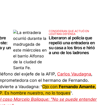
CONSIDERAN QUE ACTUÓ EN
LEGÍTIMA DEFENSA
bre
Liberaron al policía que
ste:
repelió una entradera en
a y un
su casa a los tiros e hirió
a uno de los ladrones
léfono del exjefe de la AFIP,
Carlos Vaudagna
,
omprometedora con el hermano de Fernando.
advierte a Vaudagna: “
Ojo con
Fernando Amante
,
IP. Es hombre nuestro, no lo toques
”.
el caso Marcelo Bailaque: "No se puede entender