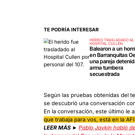
TE PODRÍA INTERESAR
HERIDO TRASLADADO AL
HOSPITAL CULLEN
Balearon a un hom
en Barranquitas Oe
una pareja detenid
arma tumbera
secuestrada
Según las pruebas obtenidas del te
se descubrió una conversación c
En la conversación, este último le 
que trabaja para vos, está en la AF
LEER MÁS ►
Pablo Javkin habló d