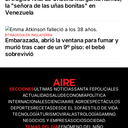
la "señora de las uñas bonitas" en
Venezuela
TRAGEDIA EN INGLATERRA
Embarazada, abrió la ventana para fumar y
murió tras caer de un 9º piso: el bebé
sobrevivió
SECCIONES
ÚLTIMAS NOTICIAS
SANTA FE
POLICIALES
ACTUALIDAD
SALUD
ECONOMÍA
POLÍTICA
INTERNACIONALES
CIENCIA
AIRE AGRO
ESPECTÁCULOS
DEPORTES
RECETAS
DESDE EL SOFÁ
ESTILO DE VIDA
TECNOLOGÍA
TURISMO
VIRAL
ASTROLOGÍA
GAMING
NEGOCIOS Y EMPRESAS
OCIO
SOCIEDAD
TEMAS DEL DÍA
FENÓMENO DEL NIÑO