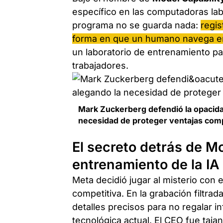
específico en las computadoras lab
programa no se guarda nada:
regis
forma en que un humano navega e
un laboratorio de entrenamiento pa
trabajadores.
Mark Zuckerberg defendió la opacida
necesidad de proteger ventajas comp
El secreto detrás de Mod
entrenamiento de la IA
Meta decidió jugar al misterio con
competitiva. En la grabación filtra
detalles precisos para no regalar i
tecnológica actual. El CEO fue taja