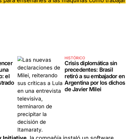
os para enseñarles a las máquinas cómo trabajar
HISTÓRICO
encer
Crisis diplomática sin
 una
precedentes: Brasil
: el
retiró a su embajador en
strado
Argentina por los dichos
de Javier Milei
 Initiative
, la compañía instaló un software