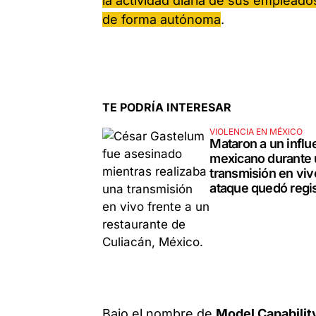
la actividad diaria de sus emplead
de forma autónoma
.
TE PODRÍA INTERESAR
VIOLENCIA EN MÉXICO
Mataron a un influ
mexicano durante
transmisión en vivo
ataque quedó regi
Bajo el nombre de
Model Capability