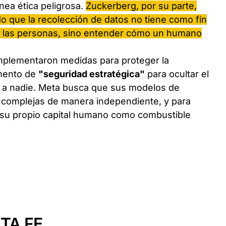
nea ética peligrosa.
Zuckerberg, por su parte,
o que la recolección de datos no tiene como fin
de las personas, sino entender cómo un humano
mplementaron medidas para proteger la
umento de
"seguridad estratégica"
para ocultar el
 a nadie. Meta busca que sus modelos de
eas complejas de manera independiente, y para
a su propio capital humano como combustible
TA FE