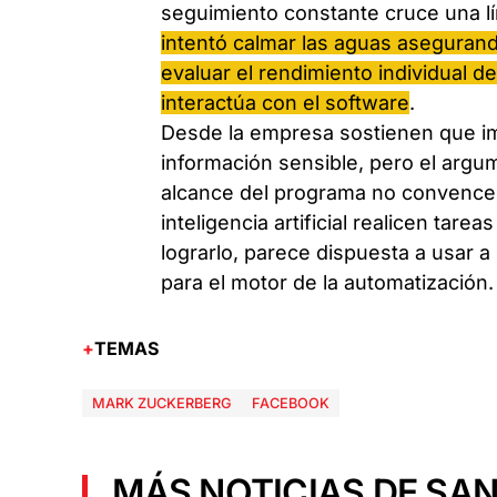
seguimiento constante cruce una lí
intentó calmar las aguas asegurand
evaluar el rendimiento individual 
interactúa con el software
.
Desde la empresa sostienen que i
información sensible, pero el arg
alcance del programa no convence
inteligencia artificial realicen tar
lograrlo, parece dispuesta a usar 
para el motor de la automatización.
TEMAS
MARK ZUCKERBERG
FACEBOOK
MÁS NOTICIAS DE SAN