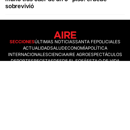
sobrevivió
SECCIONES
ÚLTIMAS NOTICIAS
SANTA FE
POLICIALES
ACTUALIDAD
SALUD
ECONOMÍA
POLÍTICA
INTERNACIONALES
CIENCIA
AIRE AGRO
ESPECTÁCULOS
DEPORTES
RECETAS
DESDE EL SOFÁ
ESTILO DE VIDA
TECNOLOGÍA
TURISMO
VIRAL
ASTROLOGÍA
GAMING
NEGOCIOS Y EMPRESAS
OCIO
SOCIEDAD
TEMAS DEL DÍA
FENÓMENO DEL NIÑO
PRONÓSTICO DEL TIEMPO
SANTA FE
LEY DE TIERRAS
NUEVO PUENTE SANTA FE - SANTO TOMÉ
Política de Correcciones
Politica de Ética
Política de fuentes no identificadas
Política de fuentes