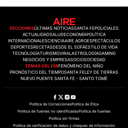
SECCIONES
ÚLTIMAS NOTICIAS
SANTA FE
POLICIALES
ACTUALIDAD
SALUD
ECONOMÍA
POLÍTICA
INTERNACIONALES
CIENCIA
AIRE AGRO
ESPECTÁCULOS
DEPORTES
RECETAS
DESDE EL SOFÁ
ESTILO DE VIDA
TECNOLOGÍA
TURISMO
VIRAL
ASTROLOGÍA
GAMING
NEGOCIOS Y EMPRESAS
OCIO
SOCIEDAD
TEMAS DEL DÍA
FENÓMENO DEL NIÑO
PRONÓSTICO DEL TIEMPO
SANTA FE
LEY DE TIERRAS
NUEVO PUENTE SANTA FE - SANTO TOMÉ
Política de Correcciones
Politica de Ética
Política de fuentes no identificadas
Política de fuentes
Política sin firmas
Política de verificación de datos y chequeo de información