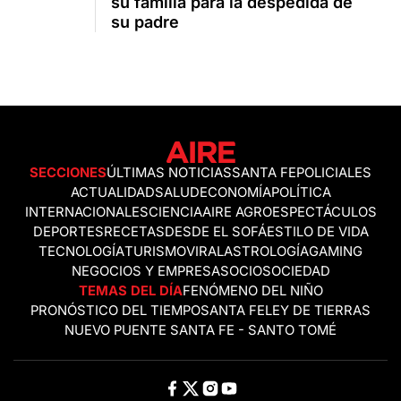
su familia para la despedida de
su padre
SECCIONES
ÚLTIMAS NOTICIAS
SANTA FE
POLICIALES
ACTUALIDAD
SALUD
ECONOMÍA
POLÍTICA
INTERNACIONALES
CIENCIA
AIRE AGRO
ESPECTÁCULOS
DEPORTES
RECETAS
DESDE EL SOFÁ
ESTILO DE VIDA
TECNOLOGÍA
TURISMO
VIRAL
ASTROLOGÍA
GAMING
NEGOCIOS Y EMPRESAS
OCIO
SOCIEDAD
TEMAS DEL DÍA
FENÓMENO DEL NIÑO
PRONÓSTICO DEL TIEMPO
SANTA FE
LEY DE TIERRAS
NUEVO PUENTE SANTA FE - SANTO TOMÉ