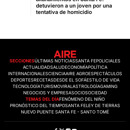
detuvieron a un joven por una
tentativa de homicidio
SECCIONES
ÚLTIMAS NOTICIAS
SANTA FE
POLICIALES
ACTUALIDAD
SALUD
ECONOMÍA
POLÍTICA
INTERNACIONALES
CIENCIA
AIRE AGRO
ESPECTÁCULOS
DEPORTES
RECETAS
DESDE EL SOFÁ
ESTILO DE VIDA
TECNOLOGÍA
TURISMO
VIRAL
ASTROLOGÍA
GAMING
NEGOCIOS Y EMPRESAS
OCIO
SOCIEDAD
TEMAS DEL DÍA
FENÓMENO DEL NIÑO
PRONÓSTICO DEL TIEMPO
SANTA FE
LEY DE TIERRAS
NUEVO PUENTE SANTA FE - SANTO TOMÉ