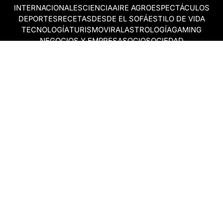
INTERNACIONALES
CIENCIA
AIRE AGRO
ESPECTÁCULOS
DEPORTES
RECETAS
DESDE EL SOFÁ
ESTILO DE VIDA
TECNOLOGÍA
TURISMO
VIRAL
ASTROLOGÍA
GAMING
NEGOCIOS Y EMPRESAS
OCIO
SOCIEDAD
TEMAS DEL DÍA
FENÓMENO DEL NIÑO
PRONÓSTICO DEL TIEMPO
SANTA FE
LEY DE TIERRAS
NUEVO PUENTE SANTA FE - SANTO TOMÉ
Política de Correcciones
Politica de Ética
Política de fuentes no identificadas
Política de fuentes
Política sin firmas
Política de verificación de datos y chequeo de información
Politica de Participation
Términos y Condiciones
RSS
Todos los derechos reservados © 2018 Aire de Santa Fe ~ AIRE
DIGITAL SAS ~ CUIT 30-71660869-3 ~
25 de mayo 3255 · C.P.
S3000 ~
Whatsapp:
(342) 5 219 271
~ Contacto Comercial:
(342) 5