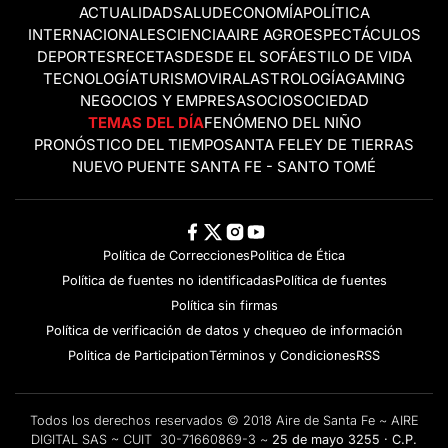
ACTUALIDAD
SALUD
ECONOMÍA
POLÍTICA
INTERNACIONALES
CIENCIA
AIRE AGRO
ESPECTÁCULOS
DEPORTES
RECETAS
DESDE EL SOFÁ
ESTILO DE VIDA
TECNOLOGÍA
TURISMO
VIRAL
ASTROLOGÍA
GAMING
NEGOCIOS Y EMPRESAS
OCIO
SOCIEDAD
TEMAS DEL DÍA
FENÓMENO DEL NIÑO
PRONÓSTICO DEL TIEMPO
SANTA FE
LEY DE TIERRAS
NUEVO PUENTE SANTA FE - SANTO TOMÉ
Política de Correcciones
Politica de Ética
Política de fuentes no identificadas
Política de fuentes
Política sin firmas
Política de verificación de datos y chequeo de información
Politica de Participation
Términos y Condiciones
RSS
Todos los derechos reservados © 2018 Aire de Santa Fe ~ AIRE
DIGITAL SAS ~ CUIT 30-71660869-3 ~
25 de mayo 3255 · C.P.