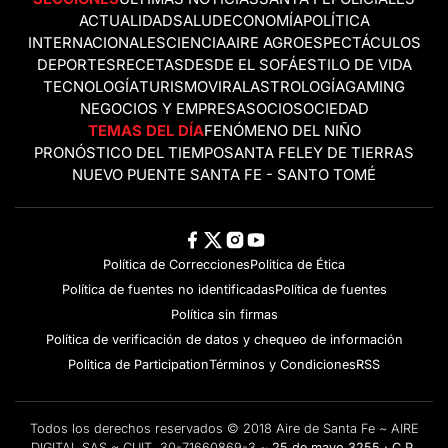
ACTUALIDAD
SALUD
ECONOMÍA
POLÍTICA
INTERNACIONALES
CIENCIA
AIRE AGRO
ESPECTÁCULOS
DEPORTES
RECETAS
DESDE EL SOFÁ
ESTILO DE VIDA
TECNOLOGÍA
TURISMO
VIRAL
ASTROLOGÍA
GAMING
NEGOCIOS Y EMPRESAS
OCIO
SOCIEDAD
TEMAS DEL DÍA
FENÓMENO DEL NIÑO
PRONÓSTICO DEL TIEMPO
SANTA FE
LEY DE TIERRAS
NUEVO PUENTE SANTA FE - SANTO TOMÉ
Política de Correcciones
Politica de Ética
Política de fuentes no identificadas
Política de fuentes
Política sin firmas
Política de verificación de datos y chequeo de información
Politica de Participation
Términos y Condiciones
RSS
Todos los derechos reservados © 2018 Aire de Santa Fe ~ AIRE
DIGITAL SAS ~ CUIT 30-71660869-3 ~
25 de mayo 3255 · C.P.