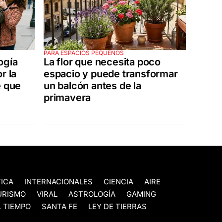
PARA ESPACIOS PEQUEÑOS
ogía
La flor que necesita poco
r la
espacio y puede transformar
e que
un balcón antes de la
primavera
TICA
INTERNACIONALES
CIENCIA
AIRE
URISMO
VIRAL
ASTROLOGÍA
GAMING
 TIEMPO
SANTA FE
LEY DE TIERRAS