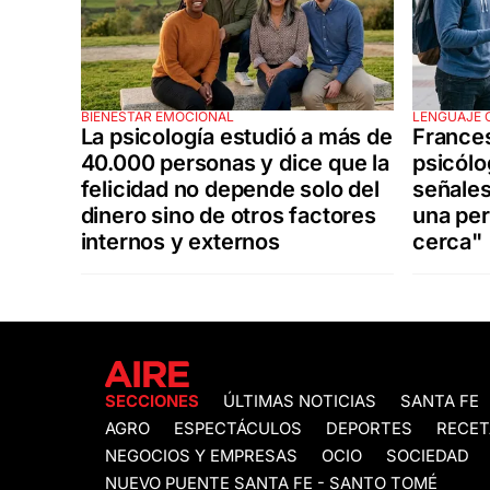
BIENESTAR EMOCIONAL
LENGUAJE 
La psicología estudió a más de
France
40.000 personas y dice que la
psicólo
felicidad no depende solo del
señales
dinero sino de otros factores
una per
internos y externos
cerca"
SECCIONES
ÚLTIMAS NOTICIAS
SANTA FE
AGRO
ESPECTÁCULOS
DEPORTES
RECET
NEGOCIOS Y EMPRESAS
OCIO
SOCIEDAD
NUEVO PUENTE SANTA FE - SANTO TOMÉ