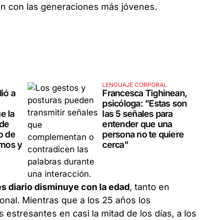
ón con las generaciones más jóvenes.
LENGUAJE CORPORAL
ió a
Francesca Tighinean,
psicóloga: "Estas son
e la
las 5 señales para
nde
entender que una
o de
persona no te quiere
rnos y
cerca"
és diario disminuye con la edad
, tanto en
nal. Mientras que a los 25 años los
 estresantes en casi la mitad de los días, a los