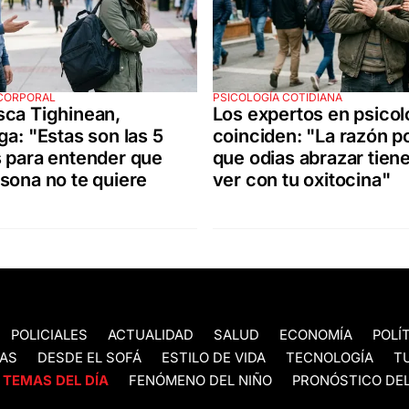
CORPORAL
PSICOLOGÍA COTIDIANA
sca Tighinean,
Los expertos en psicol
ga: "Estas son las 5
coinciden: "La razón po
 para entender que
que odias abrazar tien
sona no te quiere
ver con tu oxitocina"
POLICIALES
ACTUALIDAD
SALUD
ECONOMÍA
POLÍ
AS
DESDE EL SOFÁ
ESTILO DE VIDA
TECNOLOGÍA
T
TEMAS DEL DÍA
FENÓMENO DEL NIÑO
PRONÓSTICO DEL