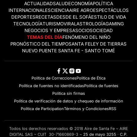
ACTUALIDAD
SALUD
ECONOMÍA
POLÍTICA
INTERNACIONALES
CIENCIA
AIRE AGRO
ESPECTÁCULOS
DEPORTES
RECETAS
DESDE EL SOFÁ
ESTILO DE VIDA
TECNOLOGÍA
TURISMO
VIRAL
ASTROLOGÍA
GAMING
NEGOCIOS Y EMPRESAS
OCIO
SOCIEDAD
TEMAS DEL DÍA
FENÓMENO DEL NIÑO
PRONÓSTICO DEL TIEMPO
SANTA FE
LEY DE TIERRAS
NUEVO PUENTE SANTA FE - SANTO TOMÉ
Política de Correcciones
Politica de Ética
Política de fuentes no identificadas
Política de fuentes
Política sin firmas
Política de verificación de datos y chequeo de información
Politica de Participation
Términos y Condiciones
RSS
Todos los derechos reservados © 2018 Aire de Santa Fe ~ AIRE
DIGITAL SAS ~ CUIT 30-71660869-3 ~
25 de mayo 3255 · C.P.