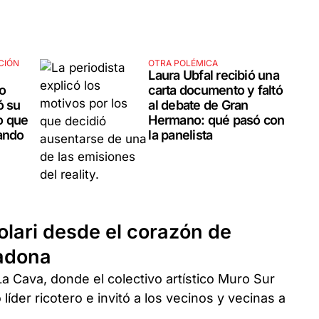
CIÓN
OTRA POLÉMICA
e
Laura Ubfal recibió una
o
carta documento y faltó
ó su
al debate de Gran
o que
Hermano: qué pasó con
uando
la panelista
olari desde el corazón de
radona
o La Cava, donde el colectivo artístico Muro Sur
 líder ricotero e invitó a los vecinos y vecinas a