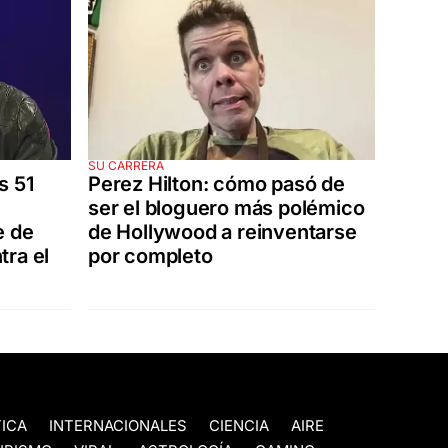
SU CARRERA
s 51
Perez Hilton: cómo pasó de
ser el bloguero más polémico
e de
de Hollywood a reinventarse
tra el
por completo
TICA
INTERNACIONALES
CIENCIA
AIRE