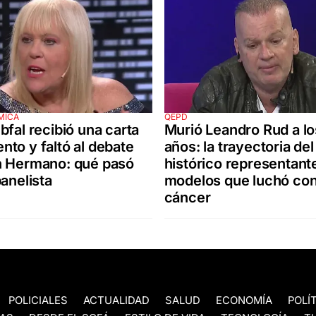
MICA
QEPD
bfal recibió una carta
Murió Leandro Rud a lo
to y faltó al debate
años: la trayectoria del
n Hermano: qué pasó
histórico representant
panelista
modelos que luchó con
cáncer
POLICIALES
ACTUALIDAD
SALUD
ECONOMÍA
POLÍ