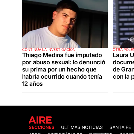
CONTINÚA LA INVESTIGACIÓN
OTRA POLÉ
Thiago Medina fue imputado
Laura U
por abuso sexual: lo denunció
documen
su prima por un hecho que
de Gra
habría ocurrido cuando tenía
con la 
12 años
SECCIONES
ÚLTIMAS NOTICIAS
SANTA FE