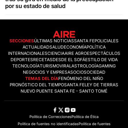
por su estado de salud
SECCIONES
ÚLTIMAS NOTICIAS
SANTA FE
POLICIALES
ACTUALIDAD
SALUD
ECONOMÍA
POLÍTICA
INTERNACIONALES
CIENCIA
AIRE AGRO
ESPECTÁCULOS
DEPORTES
RECETAS
DESDE EL SOFÁ
ESTILO DE VIDA
TECNOLOGÍA
TURISMO
VIRAL
ASTROLOGÍA
GAMING
NEGOCIOS Y EMPRESAS
OCIO
SOCIEDAD
TEMAS DEL DÍA
FENÓMENO DEL NIÑO
PRONÓSTICO DEL TIEMPO
SANTA FE
LEY DE TIERRAS
NUEVO PUENTE SANTA FE - SANTO TOMÉ
Política de Correcciones
Politica de Ética
Política de fuentes no identificadas
Política de fuentes