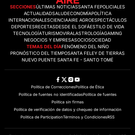
SECCIONES
ÚLTIMAS NOTICIAS
SANTA FE
POLICIALES
ACTUALIDAD
SALUD
ECONOMÍA
POLÍTICA
INTERNACIONALES
CIENCIA
AIRE AGRO
ESPECTÁCULOS
DEPORTES
RECETAS
DESDE EL SOFÁ
ESTILO DE VIDA
TECNOLOGÍA
TURISMO
VIRAL
ASTROLOGÍA
GAMING
NEGOCIOS Y EMPRESAS
OCIO
SOCIEDAD
TEMAS DEL DÍA
FENÓMENO DEL NIÑO
PRONÓSTICO DEL TIEMPO
SANTA FE
LEY DE TIERRAS
NUEVO PUENTE SANTA FE - SANTO TOMÉ
Política de Correcciones
Politica de Ética
Política de fuentes no identificadas
Política de fuentes
Política sin firmas
Política de verificación de datos y chequeo de información
Politica de Participation
Términos y Condiciones
RSS