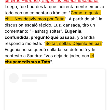
de Gran Hermano, según las últimas encuestas
Luego, fue Lourdes la que indirectamente empezó
todo con un comentario irónico: "
Cómo te gusta,
eh... Nos desvivimos por Tatín
". A partir de ahí, la
discusión escaló rápido. Luz, cansada, tiró un
comentario: "Hashtag soltar".
Eugenia,
confundida, preguntó qué pasaba
, y Sandra
respondió molesta: "
Soltar, soltar. Déjenlo en paz
".
Eugenia no se quedó callada, se defendió y le
contestó a Sandra: "Vos deja de joder, con
el
chupamedismo a Tato
".