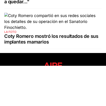
a quedar..."
LA FOTO
Coty Romero mostró los resultados de sus
implantes mamarios
SECCIONES
ÚLTIMAS NOTICIAS
SANTA FE
POLICIALES
ACTUALIDAD
SALUD
ECONOMÍA
POLÍTICA
INTERNACIONALES
CIENCIA
AIRE AGRO
ESPECTÁCULOS
DEPORTES
RECETAS
DESDE EL SOFÁ
ESTILO DE VIDA
TECNOLOGÍA
TURISMO
VIRAL
ASTROLOGÍA
GAMING
NEGOCIOS Y EMPRESAS
OCIO
SOCIEDAD
TEMAS DEL DÍA
FENÓMENO DEL NIÑO