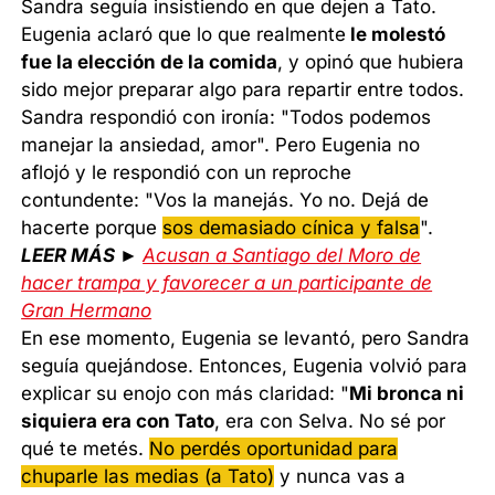
Sandra seguía insistiendo en que dejen a Tato.
Eugenia aclaró que lo que realmente
le molestó
fue la elección de la comida
, y opinó que hubiera
sido mejor preparar algo para repartir entre todos.
Sandra respondió con ironía: "Todos podemos
manejar la ansiedad, amor". Pero Eugenia no
aflojó y le respondió con un reproche
contundente: "Vos la manejás. Yo no. Dejá de
hacerte porque
sos demasiado cínica y falsa
".
LEER MÁS ►
Acusan a Santiago del Moro de
hacer trampa y favorecer a un participante de
Gran Hermano
En ese momento, Eugenia se levantó, pero Sandra
seguía quejándose. Entonces, Eugenia volvió para
explicar su enojo con más claridad: "
Mi bronca ni
siquiera era con Tato
, era con Selva. No sé por
qué te metés.
No perdés oportunidad para
chuparle las medias (a Tato)
y nunca vas a