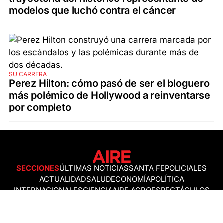
modelos que luchó contra el cáncer
SU CARRERA
Perez Hilton: cómo pasó de ser el bloguero
más polémico de Hollywood a reinventarse
por completo
SECCIONES
ÚLTIMAS NOTICIAS
SANTA FE
POLICIALES
ACTUALIDAD
SALUD
ECONOMÍA
POLÍTICA
INTERNACIONALES
CIENCIA
AIRE AGRO
ESPECTÁCULOS
DEPORTES
RECETAS
DESDE EL SOFÁ
ESTILO DE VIDA
TECNOLOGÍA
TURISMO
VIRAL
ASTROLOGÍA
GAMING
NEGOCIOS Y EMPRESAS
OCIO
SOCIEDAD