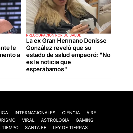
PREOCUPACIÓN POR SU SALUD
La ex Gran Hermano Denisse
nte le
González reveló que su
mento a
estado de salud empeoró: "No
es la noticia que
esperábamos"
TICA
INTERNACIONALES
CIENCIA
AIRE
URISMO
VIRAL
ASTROLOGÍA
GAMING
 TIEMPO
SANTA FE
LEY DE TIERRAS