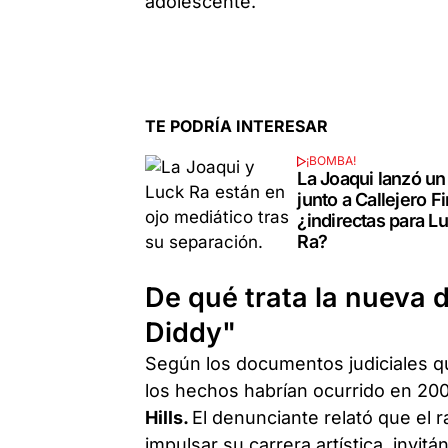
adolescente.
TE PODRÍA INTERESAR
¡BOMBA!
La Joaqui lanzó un
junto a Callejero F
¿indirectas para L
Ra?
De qué trata la nueva 
Diddy"
Según los documentos judiciales q
los hechos habrían ocurrido en 200
Hills.
El denunciante relató que el 
impulsar su carrera artística, invit