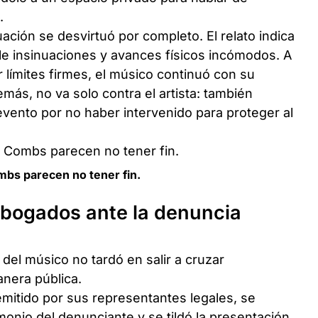
.
ción se desvirtuó por completo. El relato indica
le insinuaciones y avances físicos incómodos. A
 límites firmes, el músico continuó con su
ás, no va solo contra el artista: también
evento por no haber intervenido para proteger al
mbs parecen no tener fin.
abogados ante la denuncia
"
del músico no tardó en salir a cruzar
nera pública.
emitido por sus representantes legales, se
monio del denunciante y se tildó la presentación