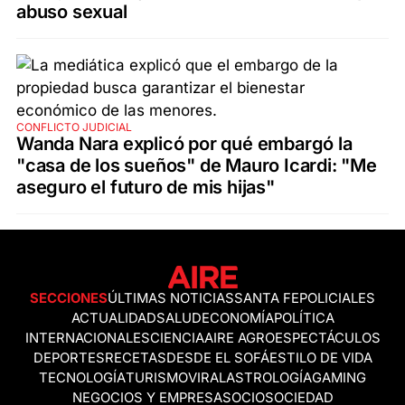
abuso sexual
CONFLICTO JUDICIAL
Wanda Nara explicó por qué embargó la
"casa de los sueños" de Mauro Icardi: "Me
aseguro el futuro de mis hijas"
SECCIONES
ÚLTIMAS NOTICIAS
SANTA FE
POLICIALES
ACTUALIDAD
SALUD
ECONOMÍA
POLÍTICA
INTERNACIONALES
CIENCIA
AIRE AGRO
ESPECTÁCULOS
DEPORTES
RECETAS
DESDE EL SOFÁ
ESTILO DE VIDA
TECNOLOGÍA
TURISMO
VIRAL
ASTROLOGÍA
GAMING
NEGOCIOS Y EMPRESAS
OCIO
SOCIEDAD