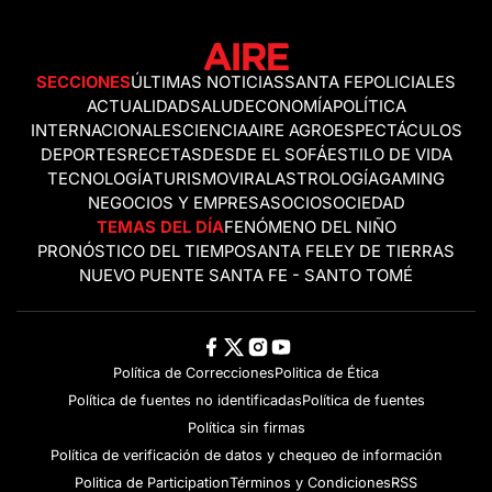
SECCIONES
ÚLTIMAS NOTICIAS
SANTA FE
POLICIALES
ACTUALIDAD
SALUD
ECONOMÍA
POLÍTICA
INTERNACIONALES
CIENCIA
AIRE AGRO
ESPECTÁCULOS
DEPORTES
RECETAS
DESDE EL SOFÁ
ESTILO DE VIDA
TECNOLOGÍA
TURISMO
VIRAL
ASTROLOGÍA
GAMING
NEGOCIOS Y EMPRESAS
OCIO
SOCIEDAD
TEMAS DEL DÍA
FENÓMENO DEL NIÑO
PRONÓSTICO DEL TIEMPO
SANTA FE
LEY DE TIERRAS
NUEVO PUENTE SANTA FE - SANTO TOMÉ
Política de Correcciones
Politica de Ética
Política de fuentes no identificadas
Política de fuentes
Política sin firmas
Política de verificación de datos y chequeo de información
Politica de Participation
Términos y Condiciones
RSS