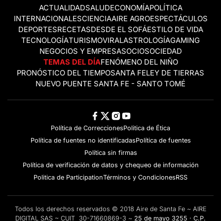
ACTUALIDAD
SALUD
ECONOMÍA
POLÍTICA
INTERNACIONALES
CIENCIA
AIRE AGRO
ESPECTÁCULOS
DEPORTES
RECETAS
DESDE EL SOFÁ
ESTILO DE VIDA
TECNOLOGÍA
TURISMO
VIRAL
ASTROLOGÍA
GAMING
NEGOCIOS Y EMPRESAS
OCIO
SOCIEDAD
TEMAS DEL DÍA
FENÓMENO DEL NIÑO
PRONÓSTICO DEL TIEMPO
SANTA FE
LEY DE TIERRAS
NUEVO PUENTE SANTA FE - SANTO TOMÉ
Política de Correcciones
Politica de Ética
Política de fuentes no identificadas
Política de fuentes
Política sin firmas
Política de verificación de datos y chequeo de información
Politica de Participation
Términos y Condiciones
RSS
Todos los derechos reservados © 2018 Aire de Santa Fe ~ AIRE
DIGITAL SAS ~ CUIT 30-71660869-3 ~
25 de mayo 3255 · C.P.