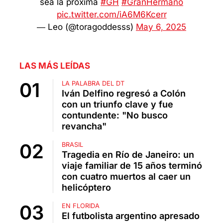
sea la próxima
#GH
#GranHermano
pic.twitter.com/iA6M6Kcerr
— Leo (@toragoddesss)
May 6, 2025
LAS MÁS LEÍDAS
LA PALABRA DEL DT
Iván Delfino regresó a Colón
con un triunfo clave y fue
contundente: "No busco
revancha"
BRASIL
Tragedia en Río de Janeiro: un
viaje familiar de 15 años terminó
con cuatro muertos al caer un
helicóptero
EN FLORIDA
El futbolista argentino apresado