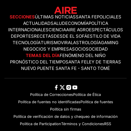
SECCIONES
ÚLTIMAS NOTICIAS
SANTA FE
POLICIALES
ACTUALIDAD
SALUD
ECONOMÍA
POLÍTICA
INTERNACIONALES
CIENCIA
AIRE AGRO
ESPECTÁCULOS
DEPORTES
RECETAS
DESDE EL SOFÁ
ESTILO DE VIDA
TECNOLOGÍA
TURISMO
VIRAL
ASTROLOGÍA
GAMING
NEGOCIOS Y EMPRESAS
OCIO
SOCIEDAD
TEMAS DEL DÍA
FENÓMENO DEL NIÑO
PRONÓSTICO DEL TIEMPO
SANTA FE
LEY DE TIERRAS
NUEVO PUENTE SANTA FE - SANTO TOMÉ
Política de Correcciones
Politica de Ética
Política de fuentes no identificadas
Política de fuentes
Política sin firmas
Política de verificación de datos y chequeo de información
Politica de Participation
Términos y Condiciones
RSS