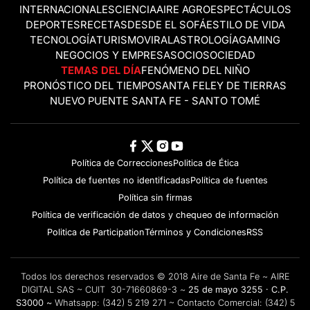
INTERNACIONALES
CIENCIA
AIRE AGRO
ESPECTÁCULOS
DEPORTES
RECETAS
DESDE EL SOFÁ
ESTILO DE VIDA
TECNOLOGÍA
TURISMO
VIRAL
ASTROLOGÍA
GAMING
NEGOCIOS Y EMPRESAS
OCIO
SOCIEDAD
TEMAS DEL DÍA
FENÓMENO DEL NIÑO
PRONÓSTICO DEL TIEMPO
SANTA FE
LEY DE TIERRAS
NUEVO PUENTE SANTA FE - SANTO TOMÉ
Política de Correcciones
Politica de Ética
Política de fuentes no identificadas
Política de fuentes
Política sin firmas
Política de verificación de datos y chequeo de información
Politica de Participation
Términos y Condiciones
RSS
Todos los derechos reservados © 2018 Aire de Santa Fe ~ AIRE
DIGITAL SAS ~ CUIT 30-71660869-3 ~
25 de mayo 3255 · C.P.
S3000 ~
Whatsapp:
(342) 5 219 271
~ Contacto Comercial:
(342) 5