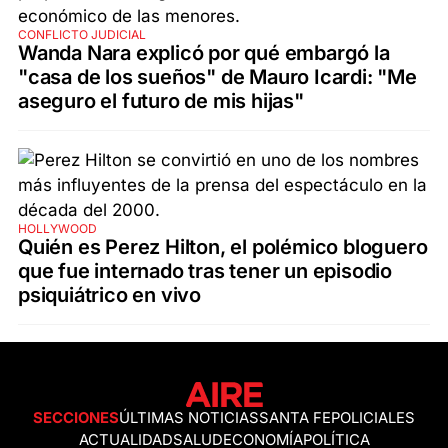
CONFLICTO JUDICIAL
Wanda Nara explicó por qué embargó la
"casa de los sueños" de Mauro Icardi: "Me
aseguro el futuro de mis hijas"
HOLLYWOOD
Quién es Perez Hilton, el polémico bloguero
que fue internado tras tener un episodio
psiquiátrico en vivo
SECCIONES
ÚLTIMAS NOTICIAS
SANTA FE
POLICIALES
ACTUALIDAD
SALUD
ECONOMÍA
POLÍTICA