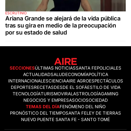
ESCRUTINIO
Ariana Grande se alejará de la vida pública
tras su gira en medio de la preocupación
por su estado de salud
SECCIONES
ÚLTIMAS NOTICIAS
SANTA FE
POLICIALES
ACTUALIDAD
SALUD
ECONOMÍA
POLÍTICA
INTERNACIONALES
CIENCIA
AIRE AGRO
ESPECTÁCULOS
DEPORTES
RECETAS
DESDE EL SOFÁ
ESTILO DE VIDA
TECNOLOGÍA
TURISMO
VIRAL
ASTROLOGÍA
GAMING
NEGOCIOS Y EMPRESAS
OCIO
SOCIEDAD
TEMAS DEL DÍA
FENÓMENO DEL NIÑO
PRONÓSTICO DEL TIEMPO
SANTA FE
LEY DE TIERRAS
NUEVO PUENTE SANTA FE - SANTO TOMÉ